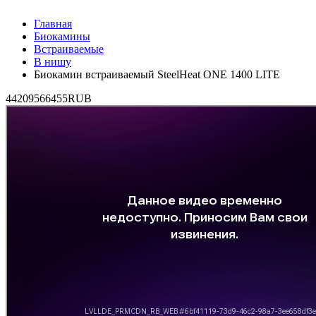
Главная
Биокамины
Встраиваемые
В нишу
Биокамин встраиваемый SteelHeat ONE 1400 LITE
4
42095
66455
RUB