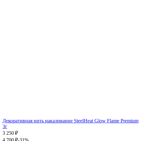
Декоративная нить накаливание SteelHeat Glow Flame Premium
3г
3 250
₽
4 700
₽
-31%